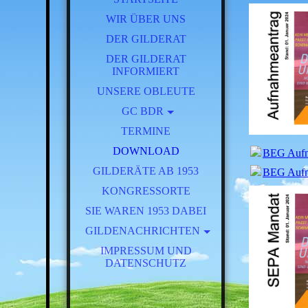
WIR ÜBER UNS
DER GILDERAT
DER GILDERAT
INFORMIERT
UNSERE OBLEUTE
GC BDR
TERMINE
BRT 2025
DOWNLOAD
BEG Aufna
GILDERÄTE AB 1953
BEG Aufna
KONGRESSORTE
SIE WAREN 1953 DABEI
GILDENACHRICHTEN
FESTSCHRIFT 125 JAHRE
IMPRESSUM UND
DATENSCHUTZ
BEG
AKTUELL
JAHRGANG 1957 - 1961