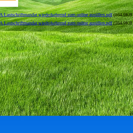
Lastschriftmandat wiederkehrend zum online ausüllen.pdf
(164.9KB
Lastschriftmandat wiederkehrend zum online ausüllen.pdf
(164.9KB